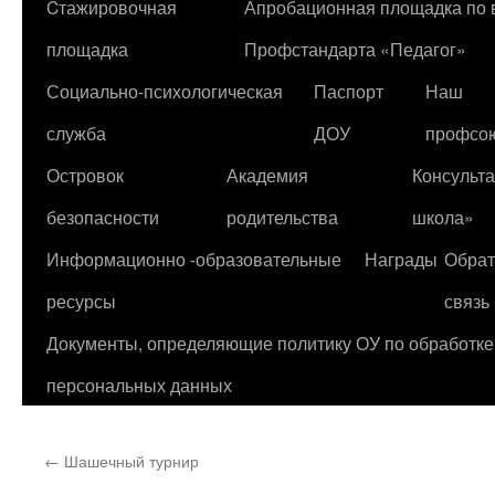
Cтажировочная
Апробационная площадка по
содержимому
площадка
Профстандарта «Педагог»
Социально-психологическая
Паспорт
Наш
служба
ДОУ
профсо
Островок
Академия
Консульт
безопасности
родительства
школа»
Информационно -образовательные
Награды
Обрат
ресурсы
связь
Документы, определяющие политику ОУ по обработке
персональных данных
←
Шашечный турнир