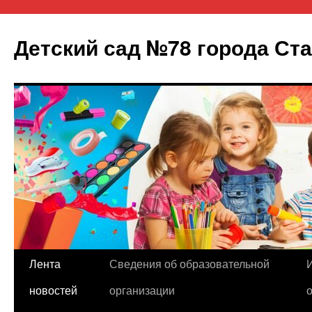
Детский сад №78 города Ст
Лента
Сведения об образовательной
Перейти
новостей
организации
к