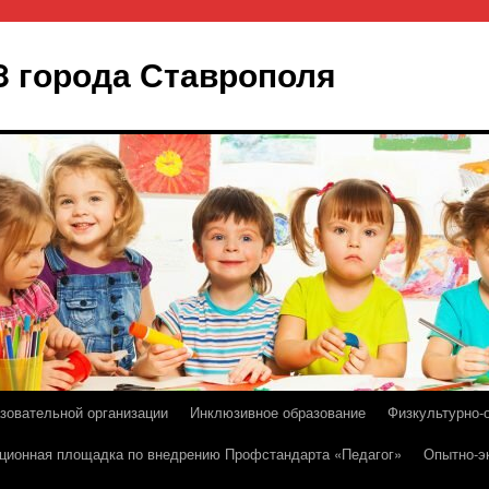
8 города Ставрополя
зовательной организации
Инклюзивное образование
Физкультурно-
ционная площадка по внедрению Профстандарта «Педагог»
Опытно-э