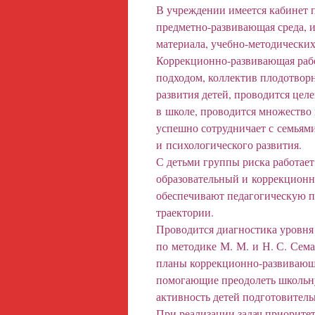
В учреждении имеется кабинет п
предметно-развивающая среда, и
материала, учебно-методически
Коррекционно-развивающая раб
подходом, коллектив плодотворн
развития детей, проводится цел
в школе, проводится множество
успешно сотрудничает с семьям
и психологического развития.
С детьми группы риска работает
образовательный и коррекцион
обеспечивают педагогическую п
траектории.
Проводится диагностика уровня
по методике М. М. и Н. С. Сема
планы коррекционно-развивающе
помогающие преодолеть школьн
активность детей подготовитель
При реализации задач приорите