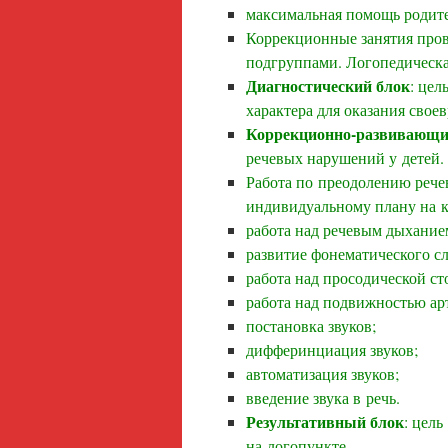
максимальная помощь родите
Коррекционные занятия про
подгруппами. Логопедическа
Диагностический блок
: цел
характера для оказания сво
Коррекционно-развивающи
речевых нарушений у детей.
Работа по преодолению рече
индивидуальному плану на к
работа над речевым дыхание
развитие фонематического сл
работа над просодической ст
работа над подвижностью ар
постановка звуков;
дифферинциация звуков;
автоматизация звуков;
введение звука в речь.
Результативный блок
: цел
на логопункте.