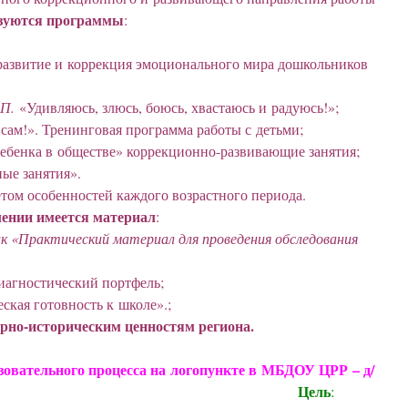
зуются программы
:
азвитие и коррекция эмоционального мира дошкольников
.П.
«Удивляюсь, злюсь, боюсь, хвастаюсь и радуюсь!»;
 сам!». Тренинговая программа работы с детьми;
ебенка в обществе» коррекционно-развивающие занятия;
ые занятия».
етом особенностей каждого возрастного периода.
лении имеется материал
:
ик «Практический материал для проведения обследования
агностический портфель;
кая готовность к школе».;
рно-историческим ценностям региона.
зовательного процесса на логопункте в МБДОУ ЦРР – д/
Цель
: