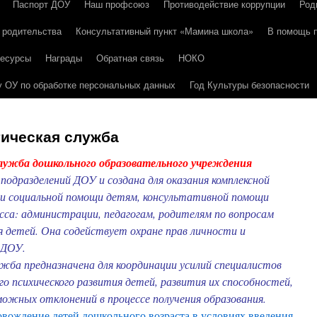
Паспорт ДОУ
Наш профсоюз
Противодействие коррупции
Род
 родительства
Консультативный пункт «Мамина школа»
В помощь 
ресурсы
Награды
Обратная связь
НОКО
 ОУ по обработке персональных данных
Год Культуры безопасности
гическая служба
служба дошкольного образовательного учреждения
подразделений ДОУ и создана для оказания комплексной
й и социальной помощи детям, консультативной помощи
сса: администрации, педагогам, родителям по вопросам
я детей. Она содействует охране прав личности и
 ДОУ.
ужба предназначена для координации усилий специалистов
го психического развития детей, развития их способностей,
ожных отклонений в процессе получения образования.
вождение детей дошкольного возраста в условиях введения