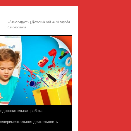
«Алые паруса» | Детский сад №78 города
Ставрополя
оздоровительная работа
кспериментальная деятельность