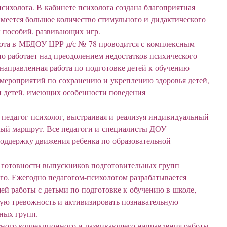
сихолога. В кабинете психолога создана благоприятная
меется большое количество стимульного и дидактического
х пособий, развивающих игр.
ота в МБДОУ ЦРР-д/с № 78 проводится с комплексным
о работает над преодолением недостатков психического
енаправленная работа по подготовке детей к обучению
 мероприятий по сохранению и укреплению здоровья детей,
и детей, имеющих особенности поведения
 педагог-психолог, выстраивая и реализуя индивидуальный
ный маршрут. Все педагоги и специалисты ДОУ
оддержку движения ребенка по образовательной
 готовности выпускников подготовительных групп
го. Ежегодно педагогом-психологом разрабатывается
й работы с детьми по подготовке к обучению в школе,
ую тревожность и активизировать познавательную
ных групп.
тного коррекционного и развивающего направления работы