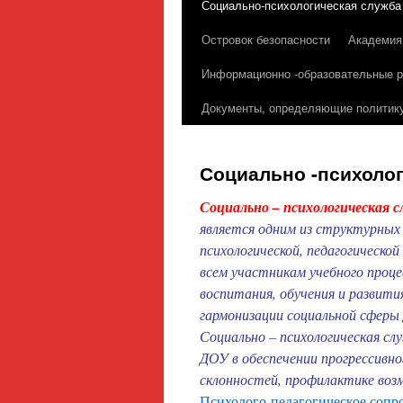
Социально-психологическая служба
содержимому
Островок безопасности
Академия
Информационно -образовательные 
Документы, определяющие политику
Социально -психоло
Социально – психологическая 
является одним из структурных 
психологической, педагогическо
всем участникам учебного проце
воспитания, обучения и развити
гармонизации социальной сферы
Социально – психологическая сл
ДОУ в обеспечении прогрессивно
склонностей, профилактике возм
Психолого-педагогическое сопро