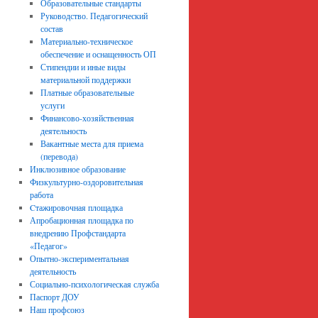
Образовательные стандарты
Руководство. Педагогический
состав
Материально-техническое
обеспечение и оснащенность ОП
Стипендии и иные виды
материальной поддержки
Платные образовательные
услуги
Финансово-хозяйственная
деятельность
Вакантные места для приема
(перевода)
Инклюзивное образование
Физкультурно-оздоровительная
работа
Cтажировочная площадка
Апробационная площадка по
внедрению Профстандарта
«Педагог»
Опытно-экспериментальная
деятельность
Социально-психологическая служба
Паспорт ДОУ
Наш профсоюз