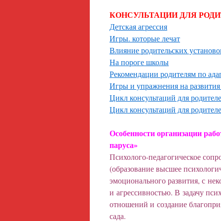
КОНСУЛЬТАЦИИ ДЛЯ РОД
Детская агрессия
Игры. которые лечат
Влияние родительских установо
На пороге школы
Рекомендации родителям по адап
Игры и упражнения на развития
Цикл консультаций для родителей
Цикл консультаций для родителе
Особенности организации раб
паруса»
Психолого-педагогическое сопр
(образование высшее психологи
эмоционального развития, с не
и агрессивностью. В задачу пси
отношений и создание благоприя
сада.