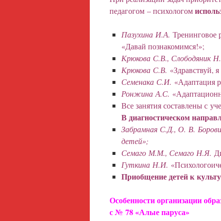
исполь
педагогом – психологом
Пазухина И.А.
Тренинговое р
«Давай познакомимся!»;
Крюкова С.В., Слободяник Н
Крюкова С.В.
«Здравствуй, я
Семенака С.И.
«Адаптация р
Ронжина А.С.
«Адаптационн
Все занятия составлены с уч
В диагностическом направ
Забрамная С.Д., О. В. Боров
детей»;
Семаго М.М., Семаго Н.Я.
Ди
Гуткина Н.И.
«Психологоичес
Приобщение детей к культу
Особенности организации обра
с № 78 «Алые паруса»