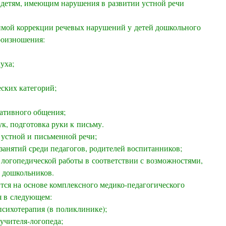
детям, имеющим нарушения в развитии устной речи
го характера).
имой коррекции речевых нарушений у детей дошкольного
роизношения:
уха;
ских категорий;
ативного общения;
к, подготовка руки к письму.
устной и письменной речи;
занятий среди педагогов, родителей воспитанников;
логопедической работы в соответствии с возможностями,
 дошкольников.
тся на основе комплексного медико-педагогического
я в следующем:
психотерапия (в поликлинике);
учителя-логопеда;