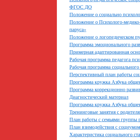
ФГОС ДО
Положение о социально психол
Положение о Психолого-медико
паруса»
Положение о логопедическом п
Программа эмоционального разв
Примерная адаптированная осно
Рабочая программа педагога пси
Рабочая программа социального
Перспективный план работы соц
Программа кружка Азбука обще
Программа коррекционно разви
Диагностический материал
Программа кружка Азбука обще
Тренинговые занятия с родител
План работы с семьями группы 
План взимодействия с социумо
Характеристика социального ст