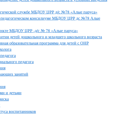
огической службе МБДОУ ЦРР д/с №78 «Алые паруса»
-педагогическом консилиуме МБДОУ ЦРР дс №78 Алые
ункте МБДОУ ЦРР -д/с № 78 «Алые паруса»
ития детей дошкольного и младшего школьного возраста
вная образовательная программа для детей с ОНР
холога
 педагога
иального педагога
ния
вающих занятий
ния
ями и детьми
риска
м
атуса воспитанников