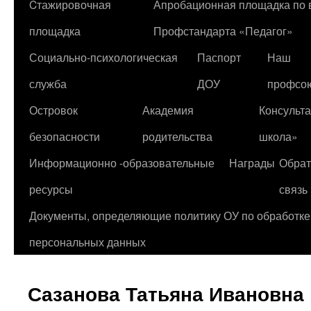
Cтажировочная
Апробационная площадка по
содержимому
площадка
Профстандарта «Педагог»
Социально-психологическая
Паспорт
Наш
служба
ДОУ
профсо
Островок
Академия
Консульт
безопасности
родительства
школа»
Информационно -образовательные
Награды
Обрат
ресурсы
связь
Документы, определяющие политику ОУ по обработке
персональных данных
Сазанова Татьяна Ивановна