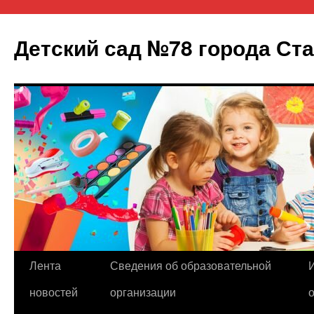
Детский сад №78 города Ст
Лента
Сведения об образовательной
Перейти
новостей
организации
к