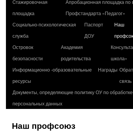
Cтажировочная
Апробационная площадка по
содержимому
площадка
Профстандарта «Педагог»
Социально-психологическая
Паспорт
Наш
служба
ДОУ
профсо
Островок
Академия
Консульт
безопасности
родительства
школа»
Информационно -образовательные
Награды
Обрат
ресурсы
связь
Документы, определяющие политику ОУ по обработке
персональных данных
Наш профсоюз