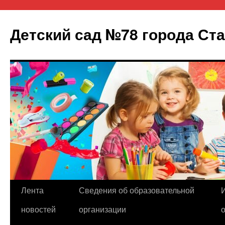
Детский сад №78 города Ст
Лента
Сведения об образовательной
Перейти
новостей
организации
к